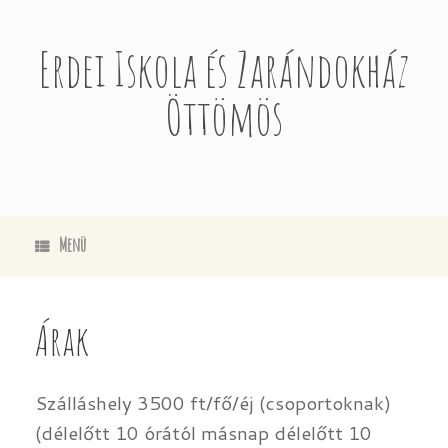
Skip
to
content
Erdei Iskola és Zarándokház
Öttömös
Menü
Árak
Szálláshely 3500 ft/fő/éj (csoportoknak)
(délelőtt 10 órától másnap délelőtt 10